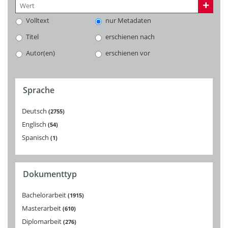
Volltext
nur Metadaten
Titel
erschienen nach
Autor(en)
erschienen vor
Sprache
Deutsch
2755
Englisch
54
Spanisch
1
Dokumenttyp
Bachelorarbeit
1915
Masterarbeit
610
Diplomarbeit
276