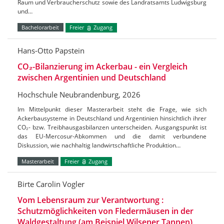
Raum und Verbraucherschutz sowie des Landratsamts Ludwigsburg
und…
Bachelorarbeit
Freier
Zugang
Hans-Otto Papstein
CO₂-Bilanzierung im Ackerbau - ein Vergleich
zwischen Argentinien und Deutschland
Hochschule Neubrandenburg, 2026
Im Mittelpunkt dieser Masterarbeit steht die Frage, wie sich
Ackerbausysteme in Deutschland und Argentinien hinsichtlich ihrer
CO₂- bzw. Treibhausgasbilanzen unterscheiden. Ausgangspunkt ist
das EU-Mercosur-Abkommen und die damit verbundene
Diskussion, wie nachhaltig landwirtschaftliche Produktion…
Masterarbeit
Freier
Zugang
Birte Carolin Vogler
Vom Lebensraum zur Verantwortung :
Schutzmöglichkeiten von Fledermäusen in der
Waldgestaltung (am Beispiel Wilsener Tannen)