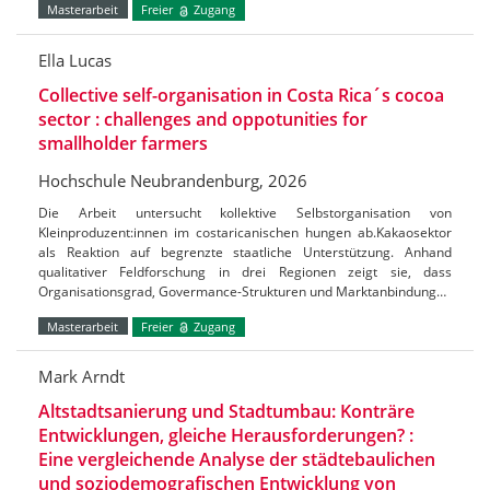
Masterarbeit
Freier
Zugang
Ella Lucas
Collective self-organisation in Costa Rica´s cocoa
sector : challenges and oppotunities for
smallholder farmers
Hochschule Neubrandenburg, 2026
Die Arbeit untersucht kollektive Selbstorganisation von
Kleinproduzent:innen im costaricanischen hungen ab.Kakaosektor
als Reaktion auf begrenzte staatliche Unterstützung. Anhand
qualitativer Feldforschung in drei Regionen zeigt sie, dass
Organisationsgrad, Govermance-Strukturen und Marktanbindung…
Masterarbeit
Freier
Zugang
Mark Arndt
Altstadtsanierung und Stadtumbau: Konträre
Entwicklungen, gleiche Herausforderungen? :
Eine vergleichende Analyse der städtebaulichen
und soziodemografischen Entwicklung von