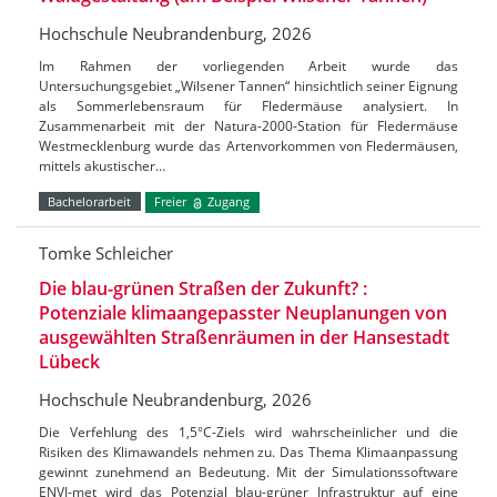
Hochschule Neubrandenburg, 2026
Im Rahmen der vorliegenden Arbeit wurde das
Untersuchungsgebiet „Wilsener Tannen“ hinsichtlich seiner Eignung
als Sommerlebensraum für Fledermäuse analysiert. In
Zusammenarbeit mit der Natura-2000-Station für Fledermäuse
Westmecklenburg wurde das Artenvorkommen von Fledermäusen,
mittels akustischer…
Bachelorarbeit
Freier
Zugang
Tomke Schleicher
Die blau-grünen Straßen der Zukunft? :
Potenziale klimaangepasster Neuplanungen von
ausgewählten Straßenräumen in der Hansestadt
Lübeck
Hochschule Neubrandenburg, 2026
Die Verfehlung des 1,5°C-Ziels wird wahrscheinlicher und die
Risiken des Klimawandels nehmen zu. Das Thema Klimaanpassung
gewinnt zunehmend an Bedeutung. Mit der Simulationssoftware
ENVI-met wird das Potenzial blau-grüner Infrastruktur auf eine