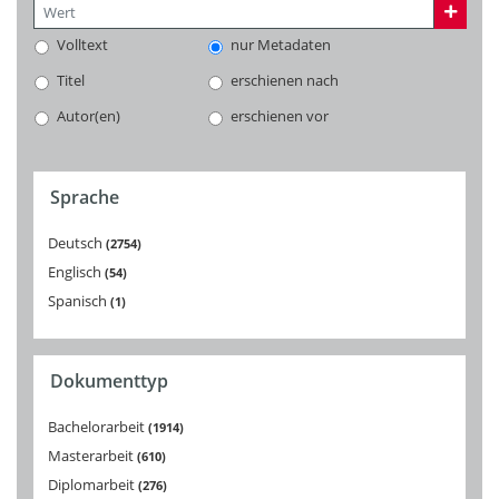
Volltext
nur Metadaten
Titel
erschienen nach
Autor(en)
erschienen vor
Sprache
Deutsch
2754
Englisch
54
Spanisch
1
Dokumenttyp
Bachelorarbeit
1914
Masterarbeit
610
Diplomarbeit
276