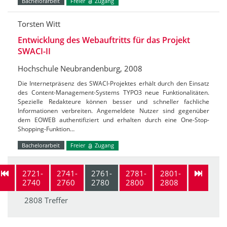
Bachelorarbeit
Freier
Zugang
Torsten Witt
Entwicklung des Webauftritts für das Projekt
SWACI-II
Hochschule Neubrandenburg, 2008
Die Internetpräsenz des SWACI-Projektes erhält durch den Einsatz
des Content-Management-Systems TYPO3 neue Funktionalitäten.
Spezielle Redakteure können besser und schneller fachliche
Informationen verbreiten. Angemeldete Nutzer sind gegenüber
dem EOWEB authentifiziert und erhalten durch eine One-Stop-
Shopping-Funktion…
Bachelorarbeit
Freier
Zugang
2721-
2741-
2761-
2781-
2801-
2740
2760
2780
2800
2808
2808 Treffer