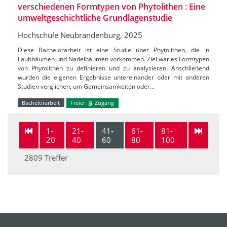
verschiedenen Formtypen von Phytolithen : Eine
umweltgeschichtliche Grundlagenstudie
Hochschule Neubrandenburg, 2025
Diese Bachelorarbeit ist eine Studie über Phytolithen, die in
Laubbäumen und Nadelbäumen vorkommen. Ziel war es Formtypen
von Phytolithen zu definieren und zu analysieren. Anschließend
wurden die eigenen Ergebnisse untereinander oder mit anderen
Studien verglichen, um Gemeinsamkeiten oder…
Bachelorarbeit
Freier
Zugang
1-
21-
41-
61-
81-
20
40
60
80
100
2809 Treffer