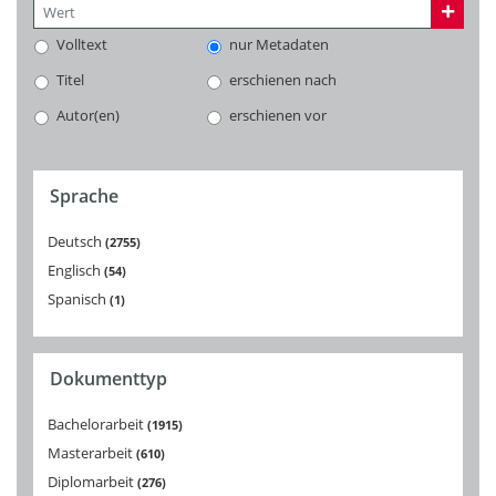
Volltext
nur Metadaten
Titel
erschienen nach
Autor(en)
erschienen vor
Sprache
Deutsch
2755
Englisch
54
Spanisch
1
Dokumenttyp
Bachelorarbeit
1915
Masterarbeit
610
Diplomarbeit
276