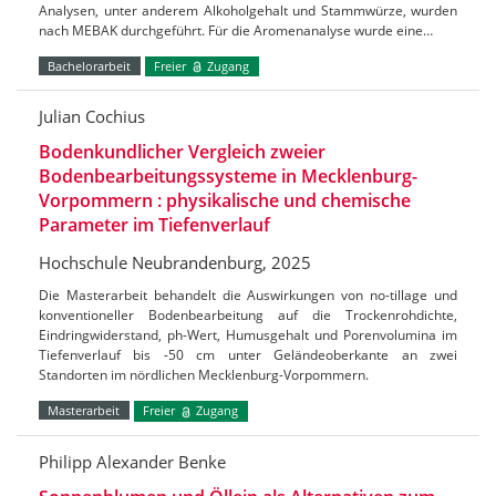
Analysen, unter anderem Alkoholgehalt und Stammwürze, wurden
nach MEBAK durchgeführt. Für die Aromenanalyse wurde eine…
Bachelorarbeit
Freier
Zugang
Julian Cochius
Bodenkundlicher Vergleich zweier
Bodenbearbeitungssysteme in Mecklenburg-
Vorpommern : physikalische und chemische
Parameter im Tiefenverlauf
Hochschule Neubrandenburg, 2025
Die Masterarbeit behandelt die Auswirkungen von no-tillage und
konventioneller Bodenbearbeitung auf die Trockenrohdichte,
Eindringwiderstand, ph-Wert, Humusgehalt und Porenvolumina im
Tiefenverlauf bis -50 cm unter Geländeoberkante an zwei
Standorten im nördlichen Mecklenburg-Vorpommern.
Masterarbeit
Freier
Zugang
Philipp Alexander Benke