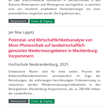
an zwei unterschiedliche Standorten in Sachsen-Anhalt in den
Kulturen Winterweizen und Wintergerste durchgeführt, in welchem
eine von InnoHerb empfohlene Herbizidstrategie mit einer
praxisüblichen verglichen wurde. Die Ergebnisse des…
Masterarbeit
Freier
Zugang
Jan Max Lippitz
Potenzial- und Wirtschaftlichkeitsanalyse von
Moor-Photovoltaik auf landwirtschaftlich
genutzten Niedermoorgebieten in Mecklenburg-
Vorpommern
Hochschule Neubrandenburg, 2025
Entwässerte Moore sind für etwa sieben Prozent der
Kohlenstoffdioxidemissionen verantwortlich. Im Zuge der
Bemühungen, die anthropogen beschleunigten Erderwärmung zu
reduzieren, werden Wiedervernässungsmaßnahmen in den
Moorgebieten Mecklenburg-Vorpommerns, die ca. 280.000 Hektar
der Landesfläche…
Masterarbeit
Freier
Zugang