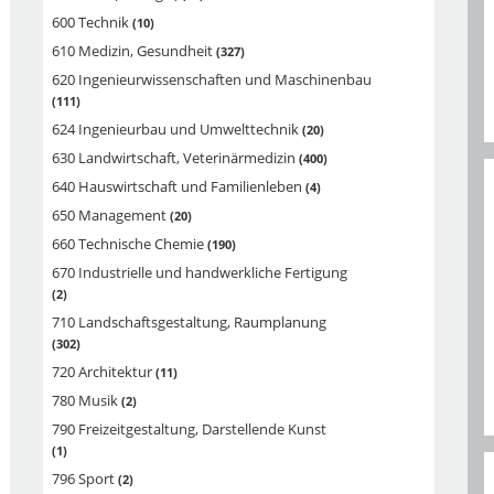
600 Technik
10
610 Medizin, Gesundheit
327
620 Ingenieurwissenschaften und Maschinenbau
111
624 Ingenieurbau und Umwelttechnik
20
630 Landwirtschaft, Veterinärmedizin
400
640 Hauswirtschaft und Familienleben
4
650 Management
20
660 Technische Chemie
190
670 Industrielle und handwerkliche Fertigung
2
710 Landschaftsgestaltung, Raumplanung
302
720 Architektur
11
780 Musik
2
790 Freizeitgestaltung, Darstellende Kunst
1
796 Sport
2